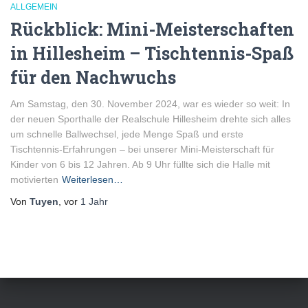
ALLGEMEIN
Rückblick: Mini-Meisterschaften
in Hillesheim – Tischtennis-Spaß
für den Nachwuchs
Am Samstag, den 30. November 2024, war es wieder so weit: In
der neuen Sporthalle der Realschule Hillesheim drehte sich alles
um schnelle Ballwechsel, jede Menge Spaß und erste
Tischtennis-Erfahrungen – bei unserer Mini-Meisterschaft für
Kinder von 6 bis 12 Jahren. Ab 9 Uhr füllte sich die Halle mit
motivierten
Weiterlesen…
Von
Tuyen
, vor
1 Jahr