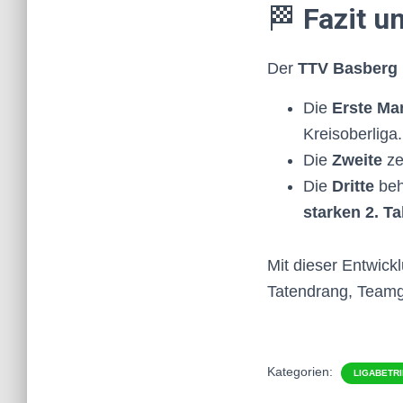
🏁
Fazit u
Der
TTV Basberg
Die
Erste Ma
Kreisoberliga.
Die
Zweite
ze
Die
Dritte
beh
starken 2. Ta
Mit dieser Entwick
Tatendrang, Teamg
Kategorien:
LIGABETR