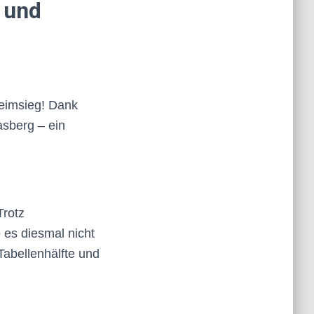
g und
Heimsieg! Dank
asberg – ein
Trotz
 es diesmal nicht
Tabellenhälfte und