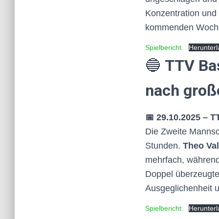
Konzentration und 
kommenden Wochen
Spielbericht.
Herunter
🔵
TTV Bas
nach groß
📅 29.10.2025 – TT
Die Zweite Mannsc
Stunden.
Theo Val
mehrfach, währen
Doppel überzeugte
Ausgeglichenheit 
Spielbericht.
Herunter