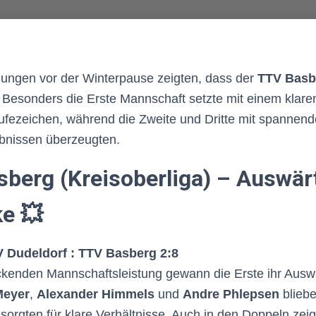
nungen vor der Winterpause zeigten, dass der
TTV Basb
 Besonders die Erste Mannschaft setzte mit einem klare
ufezeichen, während die Zweite und Dritte mit spannen
ebnissen überzeugten.
berg (Kreisoberliga) – Auswär
e 💥
V Dudeldorf : TTV Basberg 2:8
ckenden Mannschaftsleistung gewann die Erste ihr Auswä
Meyer
,
Alexander Himmels
und
Andre Phlepsen
bliebe
orgten für klare Verhältnisse. Auch in den Doppeln zei