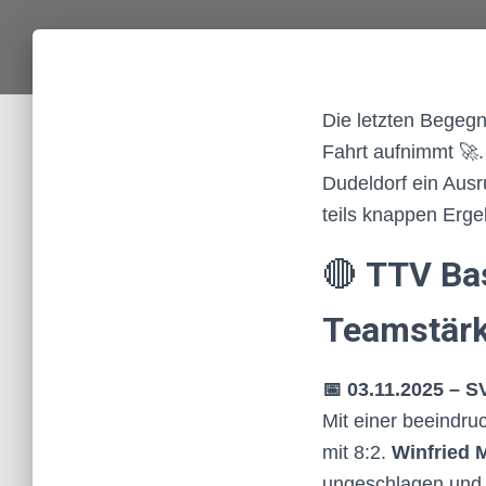
Die letzten Begeg
Fahrt aufnimmt 🚀.
Dudeldorf ein Ausr
teils knappen Erg
🔴
TTV Bas
Teamstärk
📅 03.11.2025 – S
Mit einer beeindru
mit 8:2.
Winfried 
ungeschlagen und s