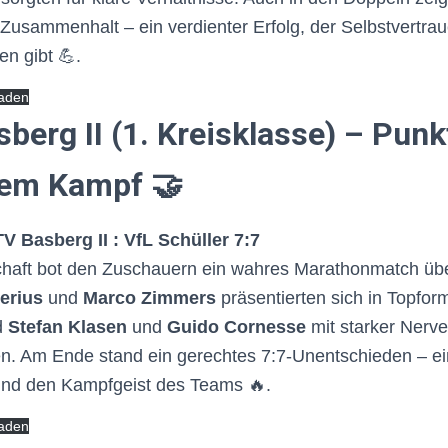
Zusammenhalt – ein verdienter Erfolg, der Selbstvertrau
 gibt 💪.
laden
berg II (1. Kreisklasse) – Punk
em Kampf 🤝
V Basberg II : VfL Schüller 7:7
haft bot den Zuschauern ein wahres Marathonmatch über
erius
und
Marco Zimmers
präsentierten sich in Topfor
d
Stefan Klasen
und
Guido Cornesse
mit starker Nerve
n. Am Ende stand ein gerechtes 7:7-Unentschieden – ein
und den Kampfgeist des Teams 🔥.
laden