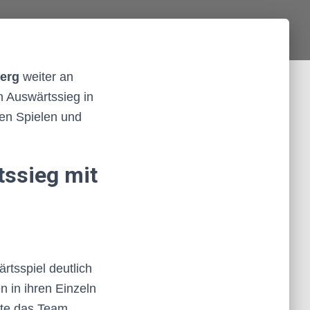
erg
weiter an
n Auswärtssieg in
den Spielen und
tssieg mit
rtsspiel deutlich
n in ihren Einzeln
gte das Team