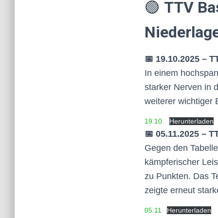
🟢
TTV Bas
Niederlag
📅 19.10.2025 – T
In einem hochspann
starker Nerven in 
weiterer wichtiger 
19.10.
Herunterladen
📅 05.11.2025 – TT
Gegen den Tabellen
kämpferischer Lei
zu Punkten. Das Te
zeigte erneut stark
05.11
Herunterladen