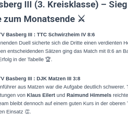
berg III (3. Kreisklasse) – Sie
e zum Monatsende ⚔️
TV Basberg III : TTC Schwirzheim IV 8:6
enden Duell sicherte sich die Dritte einen verdienten 
den entscheidenden Sätzen ging das Match mit 8:6 an B
Erfolg in der Tabelle 🏆.
V Basberg III : DJK Matzen III 3:8
führer aus Matzen war die Aufgabe deutlich schwerer. 
stungen von
Klaus Eilert
und
Raimund Himmels
reichte
am bleibt dennoch auf einem guten Kurs in der oberen 
en Einsatz 👏.