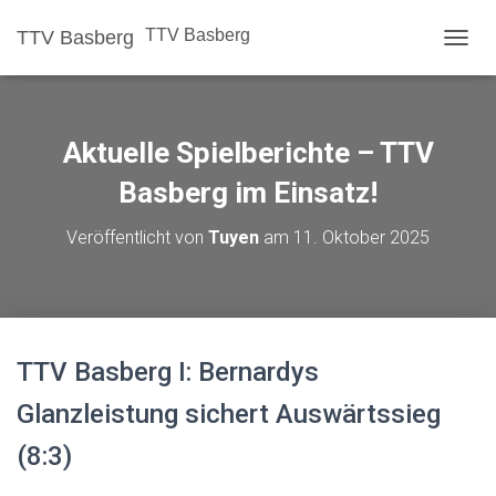
TTV Basberg
TTV Basberg
N
A
V
I
G
Aktuelle Spielberichte – TTV
A
T
Basberg im Einsatz!
I
O
Veröffentlicht von
Tuyen
am
11. Oktober 2025
N
U
M
S
C
H
TTV Basberg I: Bernardys
A
L
Glanzleistung sichert Auswärtssieg
T
E
(8:3)
N