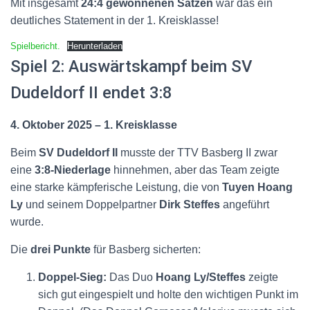
Mit insgesamt
24:4 gewonnenen Sätzen
war das ein
deutliches Statement in der 1. Kreisklasse
!
Spielbericht.
Herunterladen
Spiel 2: Auswärtskampf beim SV
Dudeldorf II endet 3:8
4. Oktober 2025 – 1. Kreisklasse
Beim
SV Dudeldorf II
musste der TTV Basberg II zwar
eine
3:8-Niederlage
hinnehmen, aber das Team zeigte
eine starke kämpferische Leistung, die von
Tuyen Hoang
Ly
und seinem Doppelpartner
Dirk Steffes
angeführt
wurde
.
Die
drei Punkte
für Basberg sicherten:
Doppel-Sieg:
Das Duo
Hoang Ly/Steffes
zeigte
sich gut eingespielt und holte den wichtigen Punkt im