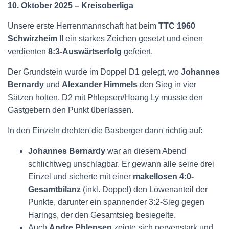
10. Oktober 2025 – Kreisoberliga
Unsere erste Herrenmannschaft hat beim
TTC 1960
Schwirzheim II
ein starkes Zeichen gesetzt und einen
verdienten
8:3-Auswärtserfolg
gefeiert
.
Der Grundstein wurde im Doppel D1 gelegt, wo
Johannes
Bernardy
und
Alexander Himmels
den Sieg in vier
Sätzen holten
. D2 mit Phlepsen/Hoang Ly musste den
Gastgebern den Punkt überlassen
.
In den Einzeln drehten die Basberger dann richtig auf:
Johannes Bernardy
war an diesem Abend
schlichtweg unschlagbar. Er gewann alle seine drei
Einzel und sicherte mit einer
makellosen 4:0-
Gesamtbilanz
(inkl. Doppel) den Löwenanteil der
Punkte, darunter ein spannender 3:2-Sieg gegen
Harings, der den Gesamtsieg besiegelte.
Auch
Andre Phlepsen
zeigte sich nervenstark und