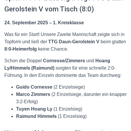
Gerolstein V vom Tisch (8:0)
24. September 2025 – 1. Kreisklasse
Was für ein Start! Unsere Zweite Mannschaft zeigte sich in
Topform und ließ der
TTG Daun-Gerolstein V
beim glatten
8:0-Heimerfolg
keine Chance.
Schon die Doppel
Cornesse/Zimmers
und
Hoang
Ly/Himmels (Raimund)
sorgten für eine schnelle 2:0-
Führung
. In den Einzeln dominierte das Team durchweg:
Guido Cornesse
(2 Einzelsiege)
Marco Zimmers
(2 Einzelsiege, darunter ein knapper
3:2-Erfolg)
Tuyen Hoang Ly
(1 Einzelsieg)
Raimund Himmels
(1 Einzelsieg)